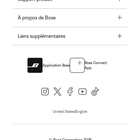
Toggle
À propos de Bose
Toggle
Liens supplémentaires
Bose Connect
Application Bose
App
|
United States
English
© Bose Corporation 2026