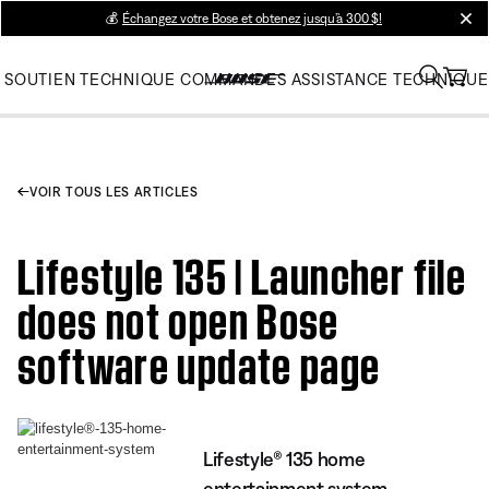
💰
Échangez votre Bose et obtenez jusqu’à 300 $!
clos
SOUTIEN TECHNIQUE
COMMANDES
ASSISTANCE TECHNIQUE
VOIR TOUS LES ARTICLES
Lifestyle 135 | Launcher file
does not open Bose
software update page
Lifestyle® 135 home
entertainment system