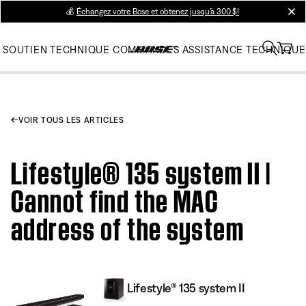
💰
Échangez votre Bose et obtenez jusqu’à 300 $!
clos
SOUTIEN TECHNIQUE
COMMANDES
ASSISTANCE TECHNIQUE
VOIR TOUS LES ARTICLES
Lifestyle® 135 system II |
Cannot find the MAC
address of the system
Lifestyle® 135 system II