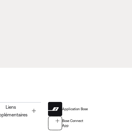
Liens
Application Bose
Toggle
pplémentaires
Bose Connect
App