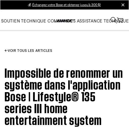
💰
Échangez votre Bose et obtenez jusqu’à 300 $!
clos
SOUTIEN TECHNIQUE
COMMANDES
ASSISTANCE TECHNIQUE
VOIR TOUS LES ARTICLES
Impossible de renommer un
système dans l'application
Bose | Lifestyle® 135
series III home
entertainment system