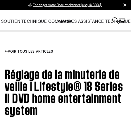
💰
Échangez votre Bose et obtenez jusqu’à 300 $!
clos
SOUTIEN TECHNIQUE
COMMANDES
ASSISTANCE TECHNIQUE
VOIR TOUS LES ARTICLES
Réglage de la minuterie de
veille | Lifestyle® 18 Series
II DVD home entertainment
system