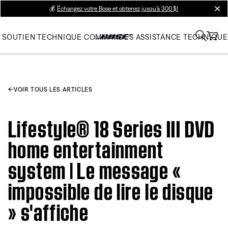
💰
Échangez votre Bose et obtenez jusqu’à 300 $!
clos
SOUTIEN TECHNIQUE
COMMANDES
ASSISTANCE TECHNIQUE
VOIR TOUS LES ARTICLES
Lifestyle® 18 Series III DVD
home entertainment
system | Le message «
impossible de lire le disque
» s'affiche