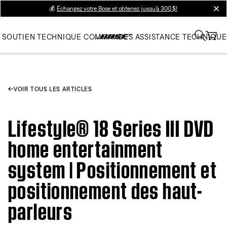
💰
Échangez votre Bose et obtenez jusqu’à 300 $!
clos
SOUTIEN TECHNIQUE
COMMANDES
ASSISTANCE TECHNIQUE
VOIR TOUS LES ARTICLES
Lifestyle® 18 Series III DVD
home entertainment
system | Positionnement et
positionnement des haut-
parleurs