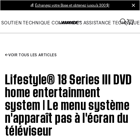
💰
Échangez votre Bose et obtenez jusqu’à 300 $!
clos
SOUTIEN TECHNIQUE
COMMANDES
ASSISTANCE TECHNIQUE
VOIR TOUS LES ARTICLES
Lifestyle® 18 Series III DVD
home entertainment
system | Le menu système
n'apparaît pas à l'écran du
téléviseur