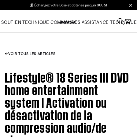
💰
Échangez votre Bose et obtenez jusqu’à 300 $!
clos
SOUTIEN TECHNIQUE
COMMANDES
ASSISTANCE TECHNIQUE
VOIR TOUS LES ARTICLES
Lifestyle® 18 Series III DVD
home entertainment
system | Activation ou
désactivation de la
compression audio/de