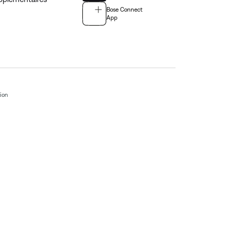
Bose Connect
App
tion