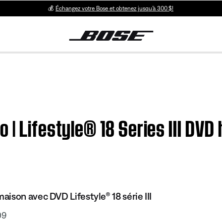
💰
Échangez votre Bose et obtenez jusqu’à 300 $!
 | Lifestyle® 18 Series III DV
ison avec DVD Lifestyle® 18 série III
09