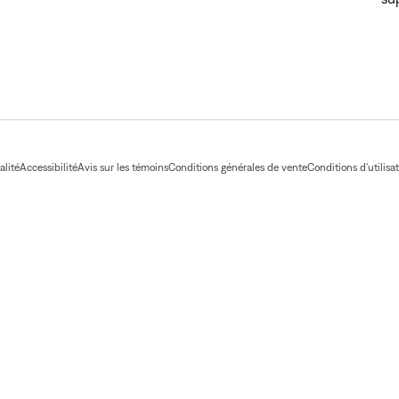
alité
Accessibilité
Avis sur les témoins
Conditions générales de vente
Conditions d'utilisa