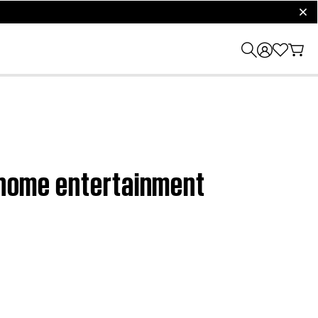
clos
D home entertainment