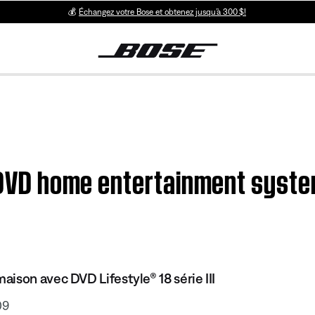
💰
Échangez votre Bose et obtenez jusqu’à 300 $!
 DVD home entertainment system 
ison avec DVD Lifestyle® 18 série III
09