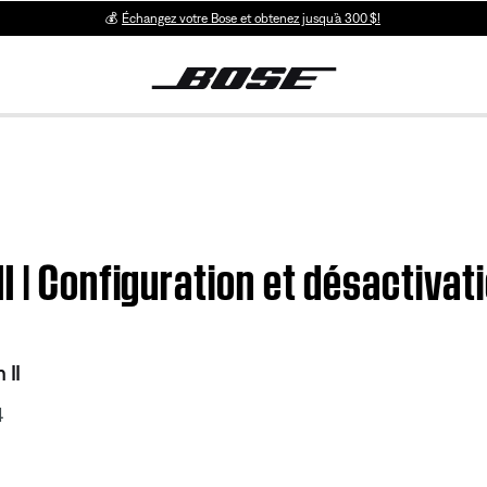
💰
Échangez votre Bose et obtenez jusqu’à 300 $!
I | Configuration et désactiv
 II
4