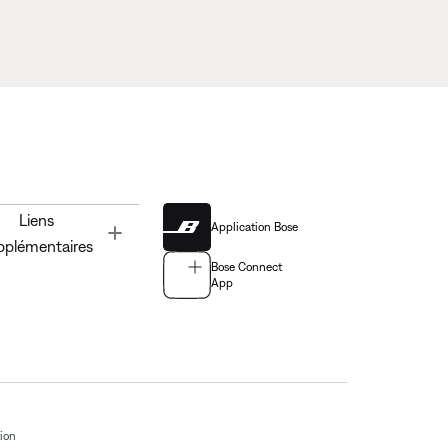
Liens
Application Bose
Toggle
pplémentaires
Bose Connect
App
tion