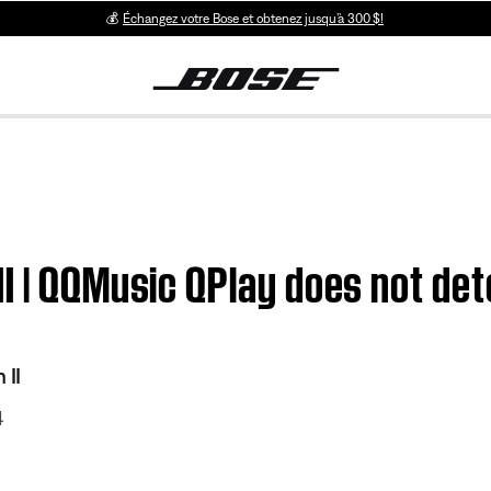
💰
Échangez votre Bose et obtenez jusqu’à 300 $!
II | QQMusic QPlay does not de
 II
4