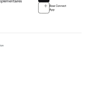
pplémentaires
Bose Connect
App
tion