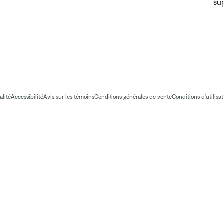
su
alité
Accessibilité
Avis sur les témoins
Conditions générales de vente
Conditions d'utilisa