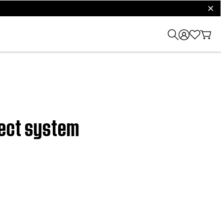
clos
tect system