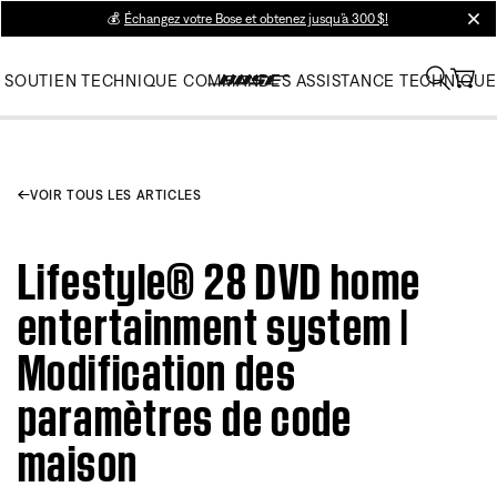
💰
Échangez votre Bose et obtenez jusqu’à 300 $!
clos
SOUTIEN TECHNIQUE
COMMANDES
ASSISTANCE TECHNIQUE
VOIR TOUS LES ARTICLES
Lifestyle® 28 DVD home
entertainment system |
Modification des
paramètres de code
maison