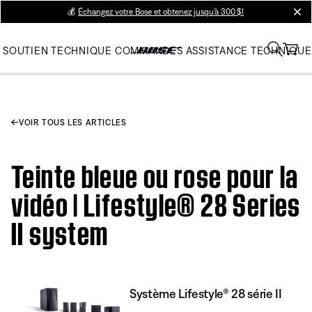
💰
Échangez votre Bose et obtenez jusqu’à 300 $!
clos
SOUTIEN TECHNIQUE
COMMANDES
ASSISTANCE TECHNIQUE
VOIR TOUS LES ARTICLES
Teinte bleue ou rose pour la
vidéo | Lifestyle® 28 Series
II system
Système Lifestyle® 28 série II