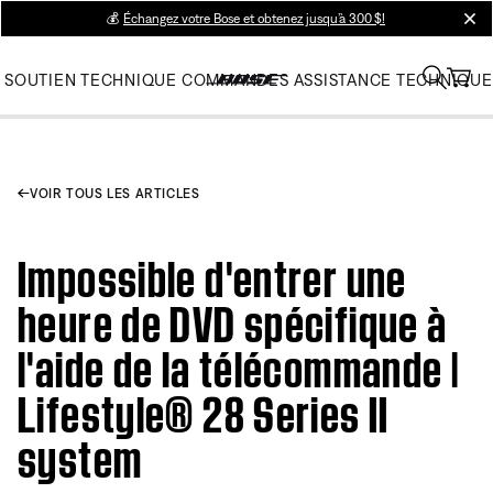
💰
Échangez votre Bose et obtenez jusqu’à 300 $!
clos
SOUTIEN TECHNIQUE
COMMANDES
ASSISTANCE TECHNIQUE
VOIR TOUS LES ARTICLES
Impossible d'entrer une
heure de DVD spécifique à
l'aide de la télécommande |
Lifestyle® 28 Series II
system