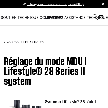
💰
Échangez votre Bose et obtenez jusqu’à 300 $!
clos
SOUTIEN TECHNIQUE
COMMANDES
ASSISTANCE TECHNIQUE
VOIR TOUS LES ARTICLES
Réglage du mode MDU |
Lifestyle® 28 Series II
system
Système Lifestyle® 28 série II