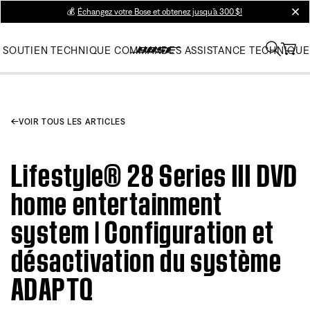
💰
Échangez votre Bose et obtenez jusqu’à 300 $!
clos
SOUTIEN TECHNIQUE
COMMANDES
ASSISTANCE TECHNIQUE
VOIR TOUS LES ARTICLES
Lifestyle® 28 Series III DVD
home entertainment
system | Configuration et
désactivation du système
ADAPTQ