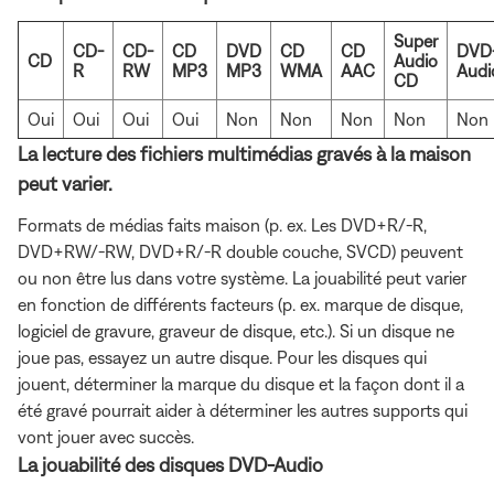
Super
CD-
CD-
CD
DVD
CD
CD
DVD
CD
Audio
R
RW
MP3
MP3
WMA
AAC
Audi
CD
Oui
Oui
Oui
Oui
Non
Non
Non
Non
Non
La lecture des fichiers multimédias gravés à la maison
peut varier.
Formats de médias faits maison (p. ex. Les DVD+R/-R,
DVD+RW/-RW, DVD+R/-R double couche, SVCD) peuvent
ou non être lus dans votre système. La jouabilité peut varier
en fonction de différents facteurs (p. ex. marque de disque,
logiciel de gravure, graveur de disque, etc.). Si un disque ne
joue pas, essayez un autre disque. Pour les disques qui
jouent, déterminer la marque du disque et la façon dont il a
été gravé pourrait aider à déterminer les autres supports qui
vont jouer avec succès.
La jouabilité des disques DVD-Audio