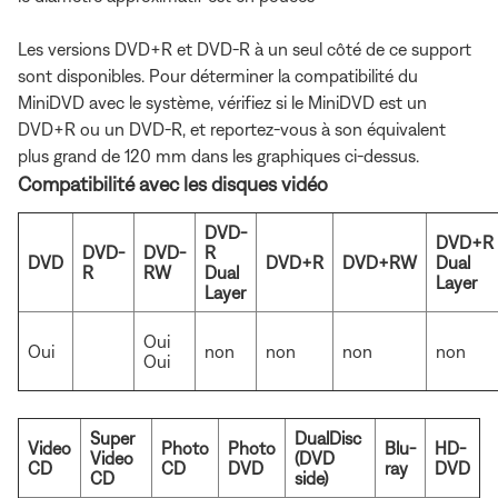
Les versions DVD+R et DVD-R à un seul côté de ce support
sont disponibles. Pour déterminer la compatibilité du
MiniDVD avec le système, vérifiez si le MiniDVD est un
DVD+R ou un DVD-R, et reportez-vous à son équivalent
plus grand de 120 mm dans les graphiques ci-dessus.
Compatibilité avec les disques vidéo
DVD-
DVD+R
DVD-
DVD-
R
DVD
DVD+R
DVD+RW
Dual
R
RW
Dual
Layer
Layer
Oui
Oui
non
non
non
non
Oui
Super
DualDisc
Video
Photo
Photo
Blu-
HD-
Video
(DVD
CD
CD
DVD
ray
DVD
CD
side)