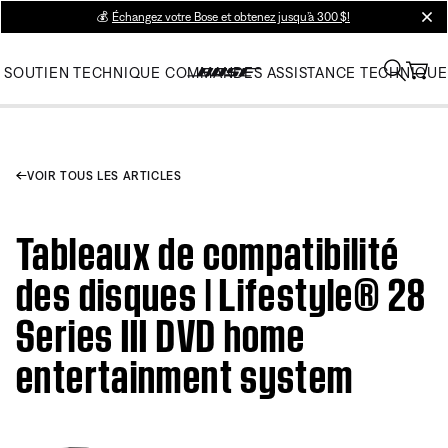
💰
Échangez votre Bose et obtenez jusqu’à 300 $!
clos
SOUTIEN TECHNIQUE
COMMANDES
ASSISTANCE TECHNIQUE
VOIR TOUS LES ARTICLES
Tableaux de compatibilité
des disques | Lifestyle® 28
Series III DVD home
entertainment system