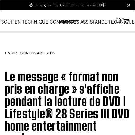
💰
Échangez votre Bose et obtenez jusqu’à 300 $!
clos
SOUTIEN TECHNIQUE
COMMANDES
ASSISTANCE TECHNIQUE
VOIR TOUS LES ARTICLES
Le message « format non
pris en charge » s'affiche
pendant la lecture de DVD |
Lifestyle® 28 Series III DVD
home entertainment