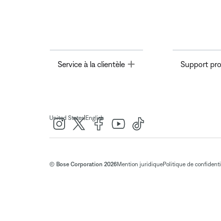
Toggle
Service à la clientèle
Support pro
|
United States
English
© Bose Corporation 2026
Mention juridique
Politique de confidenti