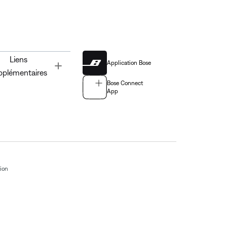
Liens
Application Bose
Toggle
pplémentaires
Bose Connect
App
tion