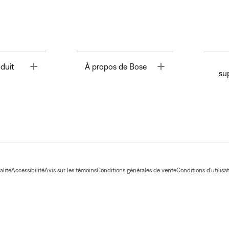
Toggle
Toggle
duit
À propos de Bose
su
alité
Accessibilité
Avis sur les témoins
Conditions générales de vente
Conditions d'utilisa