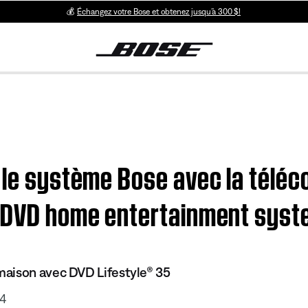
💰
Échangez votre Bose et obtenez jusqu’à 300 $!
r le système Bose avec la télé
5 DVD home entertainment sys
aison avec DVD Lifestyle® 35
04