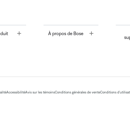
Toggle
Toggle
duit
À propos de Bose
su
alité
Accessibilité
Avis sur les témoins
Conditions générales de vente
Conditions d'utilisa