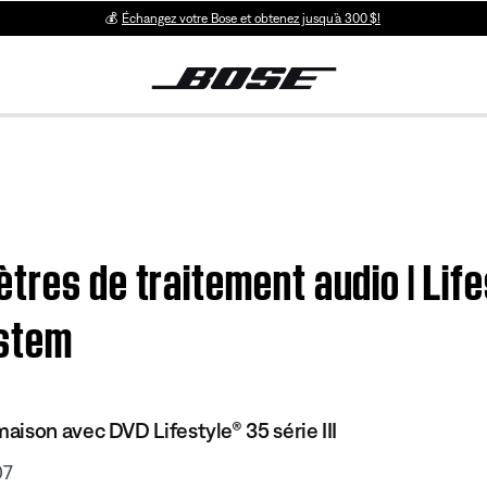
💰
Échangez votre Bose et obtenez jusqu’à 300 $!
tres de traitement audio | Life
ystem
ison avec DVD Lifestyle® 35 série III
07