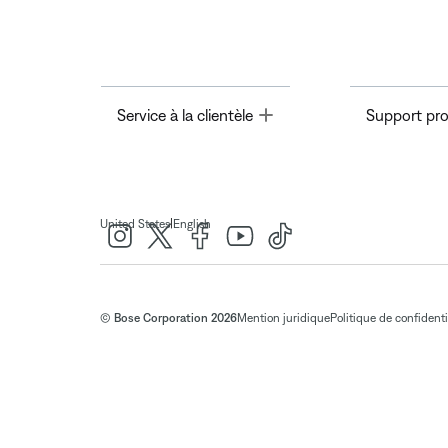
Toggle
Service à la clientèle
Support pro
|
United States
English
© Bose Corporation 2026
Mention juridique
Politique de confidenti