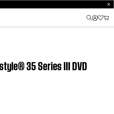
clos
style® 35 Series III DVD