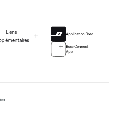
Liens
Application Bose
Toggle
pplémentaires
Bose Connect
App
tion