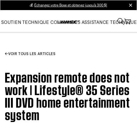
💰
Échangez votre Bose et obtenez jusqu’à 300 $!
clos
SOUTIEN TECHNIQUE
COMMANDES
ASSISTANCE TECHNIQUE
VOIR TOUS LES ARTICLES
Expansion remote does not
work | Lifestyle® 35 Series
III DVD home entertainment
system