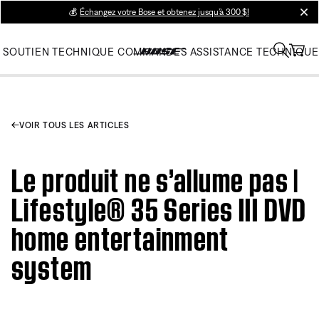
💰
Échangez votre Bose et obtenez jusqu’à 300 $!
clos
SOUTIEN TECHNIQUE
COMMANDES
ASSISTANCE TECHNIQUE
VOIR TOUS LES ARTICLES
Le produit ne s’allume pas |
Lifestyle® 35 Series III DVD
home entertainment
system