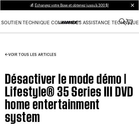
💰
Échangez votre Bose et obtenez jusqu’à 300 $!
clos
SOUTIEN TECHNIQUE
COMMANDES
ASSISTANCE TECHNIQUE
VOIR TOUS LES ARTICLES
Désactiver le mode démo |
Lifestyle® 35 Series III DVD
home entertainment
system