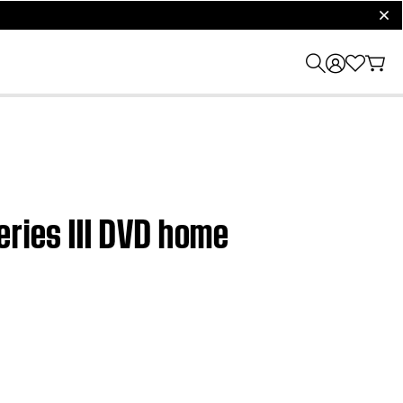
clos
eries III DVD home