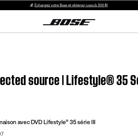
💰
Échangez votre Bose et obtenez jusqu’à 300 $!
ected source | Lifestyle® 35 S
ison avec DVD Lifestyle® 35 série III
07