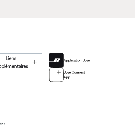
Liens
Application Bose
Toggle
pplémentaires
Bose Connect
App
tion