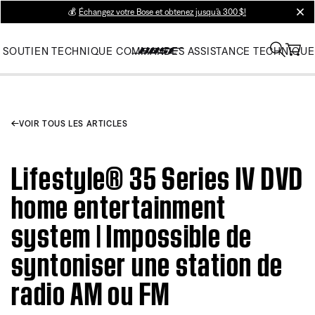
💰
Échangez votre Bose et obtenez jusqu’à 300 $!
clos
SOUTIEN TECHNIQUE
COMMANDES
ASSISTANCE TECHNIQUE
VOIR TOUS LES ARTICLES
Lifestyle® 35 Series IV DVD
home entertainment
system | Impossible de
syntoniser une station de
radio AM ou FM