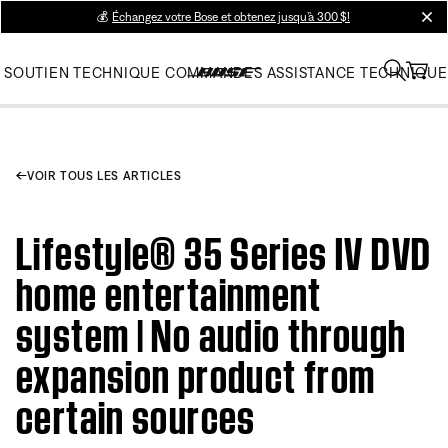
💰
Échangez votre Bose et obtenez jusqu’à 300 $!
clos
SOUTIEN TECHNIQUE
COMMANDES
ASSISTANCE TECHNIQUE
VOIR TOUS LES ARTICLES
Lifestyle® 35 Series IV DVD
home entertainment
system | No audio through
expansion product from
certain sources