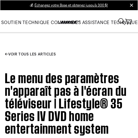
💰
Échangez votre Bose et obtenez jusqu’à 300 $!
clos
SOUTIEN TECHNIQUE
COMMANDES
ASSISTANCE TECHNIQUE
VOIR TOUS LES ARTICLES
Le menu des paramètres
n'apparaît pas à l'écran du
téléviseur | Lifestyle® 35
Series IV DVD home
entertainment system