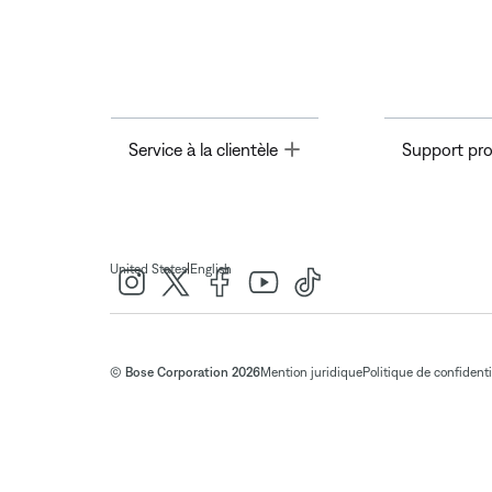
Toggle
Service à la clientèle
Support pro
|
United States
English
© Bose Corporation 2026
Mention juridique
Politique de confidenti