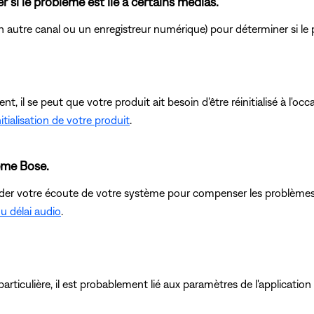
r si le problème est lié à certains médias.
n autre canal ou un enregistreur numérique) pour déterminer si le 
, il se peut que votre produit ait besoin d'être réinitialisé à l'o
itialisation de votre produit
.
tème Bose.
rder votre écoute de votre système pour compenser les problèmes
du délai audio
.
rticulière, il est probablement lié aux paramètres de l'application 