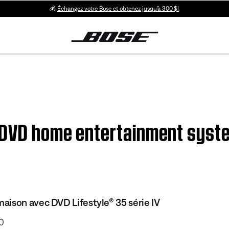
💰
Échangez votre Bose et obtenez jusqu’à 300 $!
 DVD home entertainment syste
ison avec DVD Lifestyle® 35 série IV
0