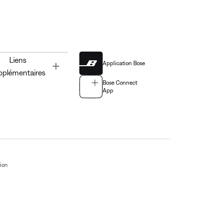
Liens
Application Bose
Toggle
pplémentaires
Bose Connect
App
tion