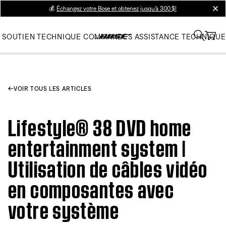
💰
Échangez votre Bose et obtenez jusqu’à 300 $!
clos
SOUTIEN TECHNIQUE
COMMANDES
ASSISTANCE TECHNIQUE
VOIR TOUS LES ARTICLES
Lifestyle® 38 DVD home
entertainment system |
Utilisation de câbles vidéo
en composantes avec
votre système