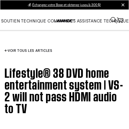
💰
Échangez votre Bose et obtenez jusqu’à 300 $!
clos
SOUTIEN TECHNIQUE
COMMANDES
ASSISTANCE TECHNIQUE
VOIR TOUS LES ARTICLES
Lifestyle® 38 DVD home
entertainment system | VS-
2 will not pass HDMI audio
to TV