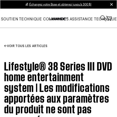
💰
Échangez votre Bose et obtenez jusqu’à 300 $!
clos
SOUTIEN TECHNIQUE
COMMANDES
ASSISTANCE TECHNIQUE
VOIR TOUS LES ARTICLES
Lifestyle® 38 Series III DVD
home entertainment
system | Les modifications
apportées aux paramètres
du produit ne sont pas