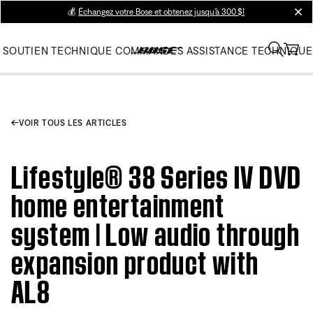
💰
Échangez votre Bose et obtenez jusqu’à 300 $!
clos
SOUTIEN TECHNIQUE
COMMANDES
ASSISTANCE TECHNIQUE
VOIR TOUS LES ARTICLES
Lifestyle® 38 Series IV DVD
home entertainment
system | Low audio through
expansion product with
AL8