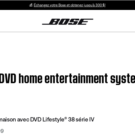
💰
Échangez votre Bose et obtenez jusqu’à 300 $!
 DVD home entertainment system
ison avec DVD Lifestyle® 38 série IV
09