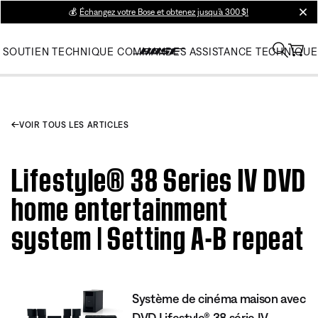
💰
Échangez votre Bose et obtenez jusqu’à 300 $!
clos
SOUTIEN TECHNIQUE
COMMANDES
ASSISTANCE TECHNIQUE
VOIR TOUS LES ARTICLES
Lifestyle® 38 Series IV DVD
home entertainment
system | Setting A-B repeat
Système de cinéma maison avec
DVD Lifestyle® 38 série IV