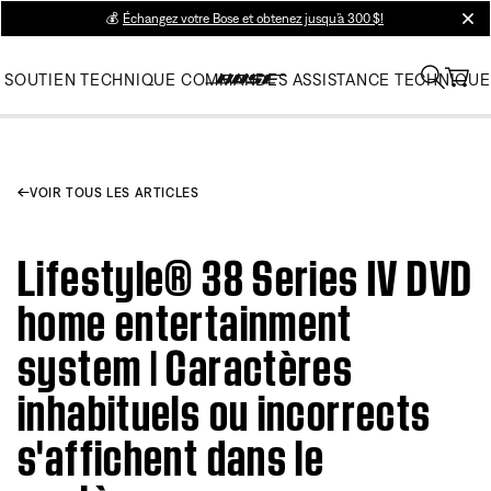
💰
Échangez votre Bose et obtenez jusqu’à 300 $!
clos
SOUTIEN TECHNIQUE
COMMANDES
ASSISTANCE TECHNIQUE
VOIR TOUS LES ARTICLES
Lifestyle® 38 Series IV DVD
home entertainment
system | Caractères
inhabituels ou incorrects
s'affichent dans le