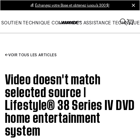
💰
Échangez votre Bose et obtenez jusqu’à 300 $!
clos
SOUTIEN TECHNIQUE
COMMANDES
ASSISTANCE TECHNIQUE
VOIR TOUS LES ARTICLES
Video doesn't match
selected source |
Lifestyle® 38 Series IV DVD
home entertainment
system