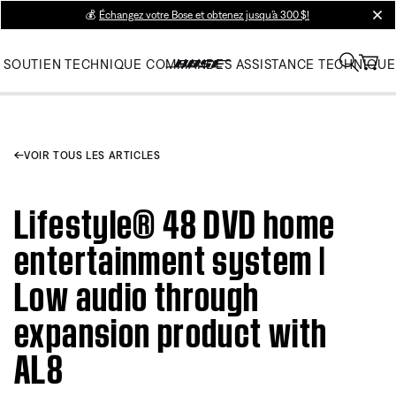
💰
Échangez votre Bose et obtenez jusqu’à 300 $!
clos
SOUTIEN TECHNIQUE
COMMANDES
ASSISTANCE TECHNIQUE
VOIR TOUS LES ARTICLES
Lifestyle® 48 DVD home
entertainment system |
Low audio through
expansion product with
AL8