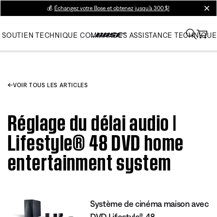
💰
Échangez votre Bose et obtenez jusqu’à 300 $!
clos
SOUTIEN TECHNIQUE
COMMANDES
ASSISTANCE TECHNIQUE
VOIR TOUS LES ARTICLES
Réglage du délai audio |
Lifestyle® 48 DVD home
entertainment system
Système de cinéma maison avec
DVD Lifestyle® 48