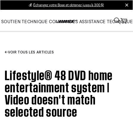
💰
Échangez votre Bose et obtenez jusqu’à 300 $!
clos
SOUTIEN TECHNIQUE
COMMANDES
ASSISTANCE TECHNIQUE
VOIR TOUS LES ARTICLES
Lifestyle® 48 DVD home
entertainment system |
Video doesn't match
selected source