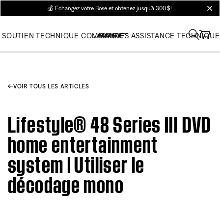
💰
Échangez votre Bose et obtenez jusqu’à 300 $!
clos
SOUTIEN TECHNIQUE
COMMANDES
ASSISTANCE TECHNIQUE
VOIR TOUS LES ARTICLES
Lifestyle® 48 Series III DVD
home entertainment
system | Utiliser le
décodage mono