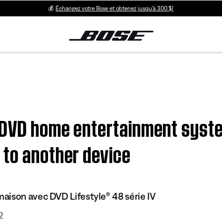
💰
Échangez votre Bose et obtenez jusqu’à 300 $!
V DVD home entertainment syste
 to another device
ison avec DVD Lifestyle® 48 série IV
2