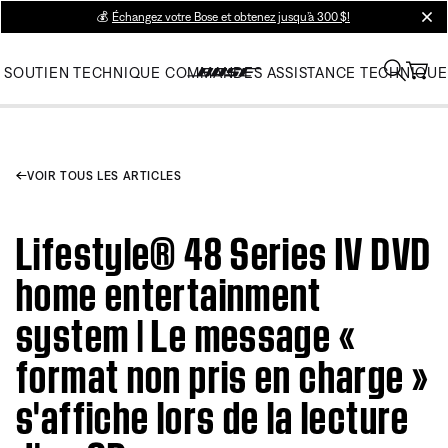
💰
Échangez votre Bose et obtenez jusqu’à 300 $!
clos
SOUTIEN TECHNIQUE
COMMANDES
ASSISTANCE TECHNIQUE
VOIR TOUS LES ARTICLES
Lifestyle® 48 Series IV DVD
home entertainment
system | Le message «
format non pris en charge »
s'affiche lors de la lecture