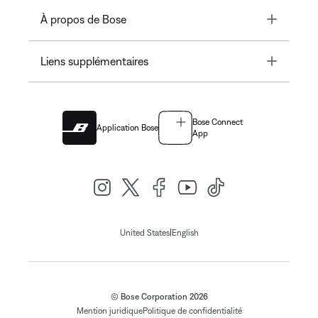
Toggle
À propos de Bose
Toggle
Liens supplémentaires
Bose Connect
Application Bose
App
|
United States
English
© Bose Corporation 2026
Mention juridique
Politique de confidentialité