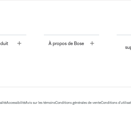
Toggle
Toggle
duit
À propos de Bose
su
alité
Accessibilité
Avis sur les témoins
Conditions générales de vente
Conditions d'utilisa