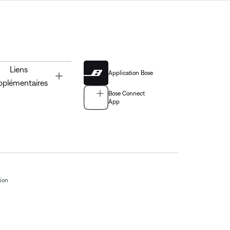
Liens
Application Bose
Toggle
pplémentaires
Bose Connect
App
tion