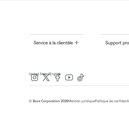
Toggle
Service à la clientèle
Support pro
|
United States
English
© Bose Corporation 2026
Mention juridique
Politique de confidenti