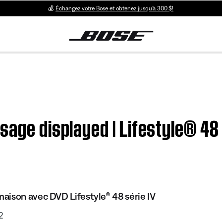
💰
Échangez votre Bose et obtenez jusqu’à 300 $!
sage displayed | Lifestyle® 48
ison avec DVD Lifestyle® 48 série IV
2