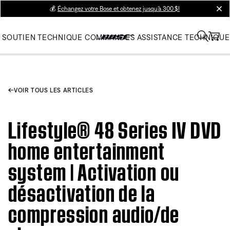
💰
Échangez votre Bose et obtenez jusqu’à 300 $!
clos
SOUTIEN TECHNIQUE
COMMANDES
ASSISTANCE TECHNIQUE
VOIR TOUS LES ARTICLES
Lifestyle® 48 Series IV DVD
home entertainment
system | Activation ou
désactivation de la
compression audio/de