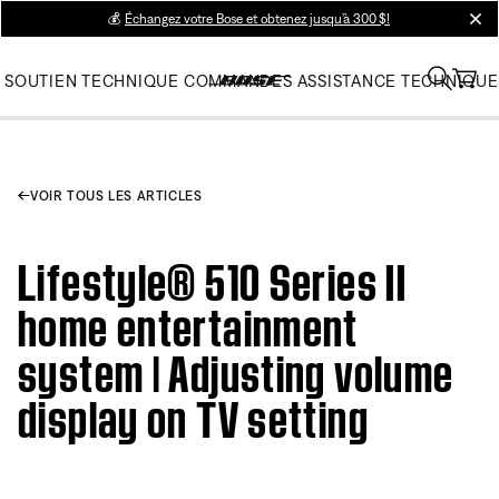
💰
Échangez votre Bose et obtenez jusqu’à 300 $!
clos
SOUTIEN TECHNIQUE
COMMANDES
ASSISTANCE TECHNIQUE
VOIR TOUS LES ARTICLES
Lifestyle® 510 Series II
home entertainment
system | Adjusting volume
display on TV setting