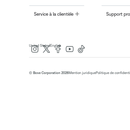
Toggle
Service à la clientèle
Support pro
|
United States
English
© Bose Corporation 2026
Mention juridique
Politique de confidenti