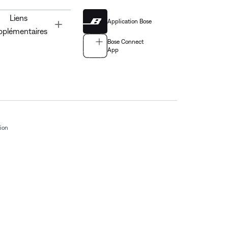
Liens
Application Bose
Toggle
pplémentaires
Bose Connect
App
tion