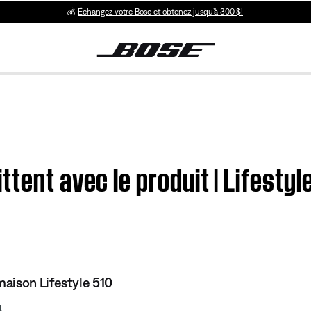
💰
Échangez votre Bose et obtenez jusqu’à 300 $!
ttent avec le produit | Lifesty
aison Lifestyle 510
4