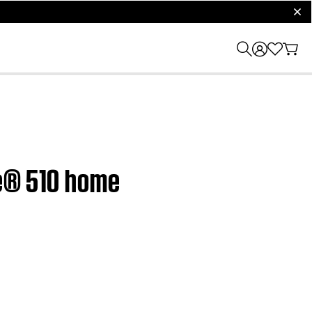
clos
le® 510 home