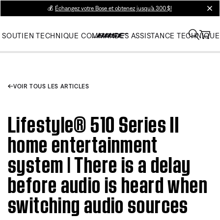
💰
Échangez votre Bose et obtenez jusqu’à 300 $!
clos
SOUTIEN TECHNIQUE
COMMANDES
ASSISTANCE TECHNIQUE
VOIR TOUS LES ARTICLES
Lifestyle® 510 Series II
home entertainment
system | There is a delay
before audio is heard when
switching audio sources