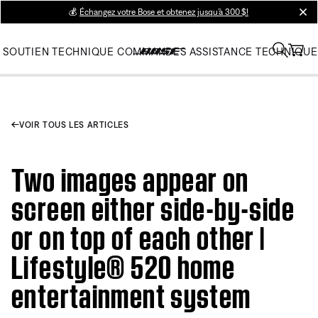
💰
Échangez votre Bose et obtenez jusqu’à 300 $!
clos
SOUTIEN TECHNIQUE
COMMANDES
ASSISTANCE TECHNIQUE
VOIR TOUS LES ARTICLES
Two images appear on
screen either side-by-side
or on top of each other |
Lifestyle® 520 home
entertainment system